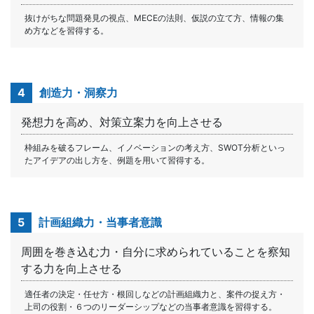
抜けがちな問題発見の視点、MECEの法則、仮説の立て方、情報の集
め方などを習得する。
4
創造力・洞察力
発想力を高め、対策立案力を向上させる
枠組みを破るフレーム、イノベーションの考え方、SWOT分析といっ
たアイデアの出し方を、例題を用いて習得する。
5
計画組織力・当事者意識
周囲を巻き込む力・自分に求められていることを察知
する力を向上させる
適任者の決定・任せ方・根回しなどの計画組織力と、案件の捉え方・
上司の役割・６つのリーダーシップなどの当事者意識を習得する。