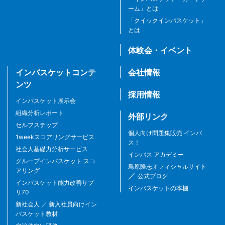
ーム」とは
「クイックインバスケット」
とは
体験会・イベント
インバスケットコンテ
会社情報
ンツ
採用情報
インバスケット展示会
組織分析レポート
外部リンク
セルフステップ
個人向け問題集販売 インバ
1weekスコアリングサービス
ス！
社会人基礎力分析サービス
インバス アカデミー
グループインバスケット スコ
鳥原隆志オフィシャルサイト
アリング
／
公式ブログ
インバスケット能力改善サプ
インバスケットの本棚
リ70
新社会人 ／ 新入社員向けイン
バスケット教材