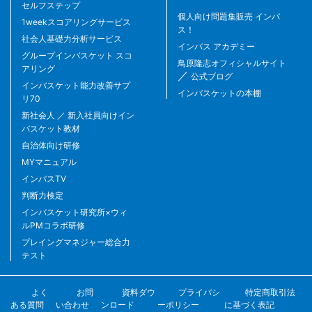
セルフステップ
個人向け問題集販売 インバ
1weekスコアリングサービス
ス！
社会人基礎力分析サービス
インバス アカデミー
グループインバスケット スコ
鳥原隆志オフィシャルサイト
アリング
／
公式ブログ
インバスケット能力改善サプ
インバスケットの本棚
リ70
新社会人 ／ 新入社員向けイン
バスケット教材
自治体向け研修
MYマニュアル
インバスTV
判断力検定
インバスケット研究所×ウィ
ルPMコラボ研修
プレイングマネジャー総合力
テスト
よく
お問
資料ダウ
プライバシ
特定商取引法
ある質問
い合わせ
ンロード
ーポリシー
に基づく表記