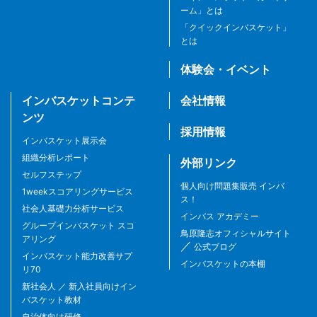
ーム」とは
「クイックインバスケット」
とは
体験会・イベント
インバスケットコンテ
会社情報
ンツ
採用情報
インバスケット展示会
組織分析レポート
外部リンク
セルフステップ
個人向け問題集販売 インバ
1weekスコアリングサービス
ス！
社会人基礎力分析サービス
インバス アカデミー
グループインバスケット スコ
鳥原隆志オフィシャルサイト
アリング
／
公式ブログ
インバスケット能力改善サプ
インバスケットの本棚
リ70
新社会人 ／ 新入社員向けイン
バスケット教材
自治体向け研修