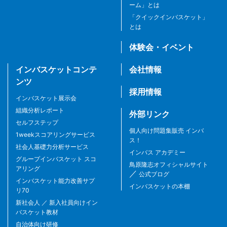
ーム」とは
「クイックインバスケット」
とは
体験会・イベント
インバスケットコンテ
会社情報
ンツ
採用情報
インバスケット展示会
組織分析レポート
外部リンク
セルフステップ
個人向け問題集販売 インバ
1weekスコアリングサービス
ス！
社会人基礎力分析サービス
インバス アカデミー
グループインバスケット スコ
鳥原隆志オフィシャルサイト
アリング
／
公式ブログ
インバスケット能力改善サプ
インバスケットの本棚
リ70
新社会人 ／ 新入社員向けイン
バスケット教材
自治体向け研修