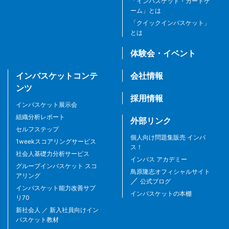
「インバスケット・カードゲ
ーム」とは
「クイックインバスケット」
とは
体験会・イベント
インバスケットコンテ
会社情報
ンツ
採用情報
インバスケット展示会
組織分析レポート
外部リンク
セルフステップ
個人向け問題集販売 インバ
1weekスコアリングサービス
ス！
社会人基礎力分析サービス
インバス アカデミー
グループインバスケット スコ
鳥原隆志オフィシャルサイト
アリング
／
公式ブログ
インバスケット能力改善サプ
インバスケットの本棚
リ70
新社会人 ／ 新入社員向けイン
バスケット教材