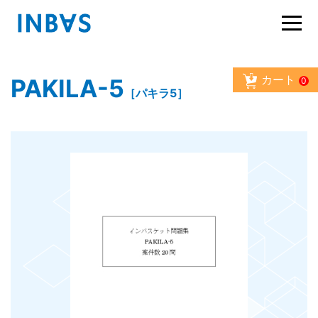
カート
PAKILA-5
0
［パキラ5］