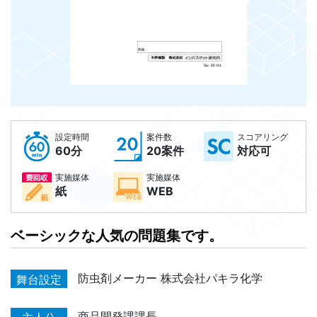
設定時間
案件数
スコアリング
60分
20案件
対応可
実施媒体
実施媒体
紙
WEB
ベーシックな人気の問題集です。
防虫剤メーカー 株式会社パキラ化学
舞台設定
商品開発課課長