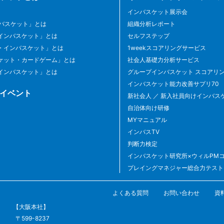
インバスケット展示会
ンバスケット」とは
組織分析レポート
インバスケット」とは
セルフステップ
・インバスケット」とは
1weekスコアリングサービス
ケット・カードゲーム」とは
社会人基礎力分析サービス
インバスケット」とは
グループインバスケット スコアリ
インバスケット能力改善サプリ70
イベント
新社会人 ／ 新入社員向けインバス
自治体向け研修
MYマニュアル
インバスTV
判断力検定
インバスケット研究所×ウィルPM
プレイングマネジャー総合力テスト
よくある質問
お問い合わせ
資
【大阪本社】
〒599-8237