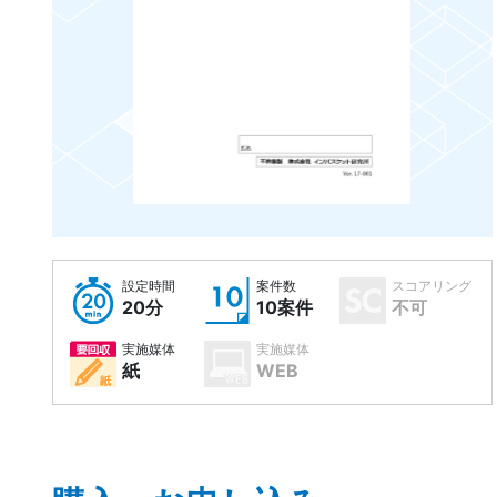
設定時間
案件数
スコアリング
20分
10案件
不可
実施媒体
実施媒体
紙
WEB