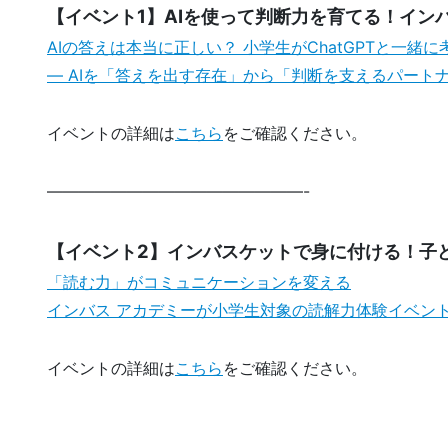
【イベント1】AIを使って判断力を育てる！イン
AIの答えは本当に正しい？ 小学生がChatGPTと一緒
― AIを「答えを出す存在」から「判断を支えるパートナ
イベントの詳細は
こちら
をご確認ください。
————————————————-
【イベント2】インバスケットで身に付ける！子
「読む力」がコミュニケーションを変える
インバス アカデミーが小学生対象の読解力体験イベントを
イベントの詳細は
こちら
をご確認ください。