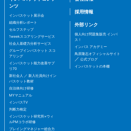
ンツ
採用情報
インバスケット展示会
組織分析レポート
外部リンク
セルフステップ
個人向け問題集販売 インバ
1weekスコアリングサービス
ス！
社会人基礎力分析サービス
インバス アカデミー
グループインバスケット スコ
鳥原隆志オフィシャルサイト
アリング
／
公式ブログ
インバスケット能力改善サプ
インバスケットの本棚
リ70
新社会人 ／ 新入社員向けイン
バスケット教材
自治体向け研修
MYマニュアル
インバスTV
判断力検定
インバスケット研究所×ウィ
ルPMコラボ研修
プレイングマネジャー総合力