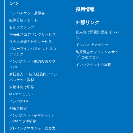
ンツ
採用情報
インバスケット展示会
組織分析レポート
外部リンク
セルフステップ
個人向け問題集販売 インバ
1weekスコアリングサービス
ス！
社会人基礎力分析サービス
インバス アカデミー
グループインバスケット スコ
鳥原隆志オフィシャルサイト
アリング
／
公式ブログ
インバスケット能力改善サプ
インバスケットの本棚
リ70
新社会人 ／ 新入社員向けイン
バスケット教材
自治体向け研修
MYマニュアル
インバスTV
判断力検定
インバスケット研究所×ウィ
ルPMコラボ研修
プレイングマネジャー総合力