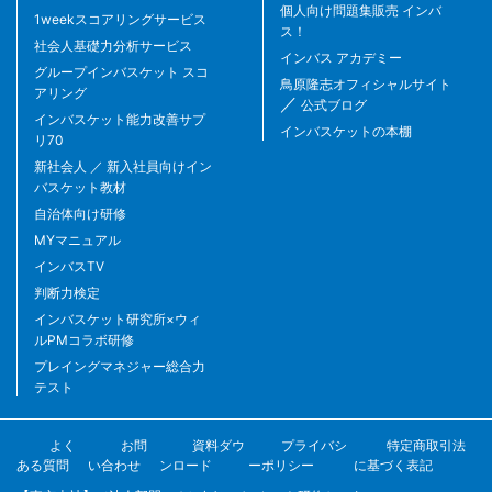
個人向け問題集販売 インバ
1weekスコアリングサービス
ス！
社会人基礎力分析サービス
インバス アカデミー
グループインバスケット スコ
鳥原隆志オフィシャルサイト
アリング
／
公式ブログ
インバスケット能力改善サプ
インバスケットの本棚
リ70
新社会人 ／ 新入社員向けイン
バスケット教材
自治体向け研修
MYマニュアル
インバスTV
判断力検定
インバスケット研究所×ウィ
ルPMコラボ研修
プレイングマネジャー総合力
テスト
よく
お問
資料ダウ
プライバシ
特定商取引法
ある質問
い合わせ
ンロード
ーポリシー
に基づく表記