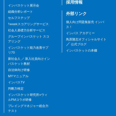
採用情報
インバスケット展示会
組織分析レポート
外部リンク
セルフステップ
個人向け問題集販売 インバ
1weekスコアリングサービス
ス！
社会人基礎力分析サービス
インバス アカデミー
グループインバスケット スコ
鳥原隆志オフィシャルサイト
アリング
／
公式ブログ
インバスケット能力改善サプ
インバスケットの本棚
リ70
新社会人 ／ 新入社員向けイン
バスケット教材
自治体向け研修
MYマニュアル
インバスTV
判断力検定
インバスケット研究所×ウィ
ルPMコラボ研修
プレイングマネジャー総合力
テスト