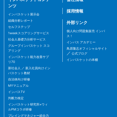
ンツ
採用情報
インバスケット展示会
組織分析レポート
外部リンク
セルフステップ
個人向け問題集販売 インバ
1weekスコアリングサービス
ス！
社会人基礎力分析サービス
インバス アカデミー
グループインバスケット スコ
鳥原隆志オフィシャルサイト
アリング
／
公式ブログ
インバスケット能力改善サプ
インバスケットの本棚
リ70
新社会人 ／ 新入社員向けイン
バスケット教材
自治体向け研修
MYマニュアル
インバスTV
判断力検定
インバスケット研究所×ウィ
ルPMコラボ研修
プレイングマネジャー総合力