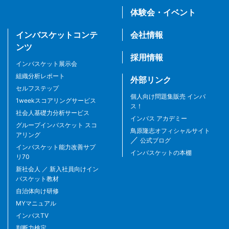
体験会・イベント
インバスケットコンテ
会社情報
ンツ
採用情報
インバスケット展示会
組織分析レポート
外部リンク
セルフステップ
個人向け問題集販売 インバ
1weekスコアリングサービス
ス！
社会人基礎力分析サービス
インバス アカデミー
グループインバスケット スコ
鳥原隆志オフィシャルサイト
アリング
／
公式ブログ
インバスケット能力改善サプ
インバスケットの本棚
リ70
新社会人 ／ 新入社員向けイン
バスケット教材
自治体向け研修
MYマニュアル
インバスTV
判断力検定