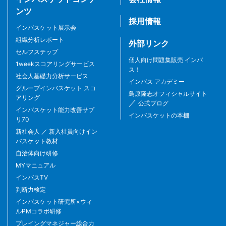
ンツ
採用情報
インバスケット展示会
組織分析レポート
外部リンク
セルフステップ
個人向け問題集販売 インバ
1weekスコアリングサービス
ス！
社会人基礎力分析サービス
インバス アカデミー
グループインバスケット スコ
鳥原隆志オフィシャルサイト
アリング
／
公式ブログ
インバスケット能力改善サプ
インバスケットの本棚
リ70
新社会人 ／ 新入社員向けイン
バスケット教材
自治体向け研修
MYマニュアル
インバスTV
判断力検定
インバスケット研究所×ウィ
ルPMコラボ研修
プレイングマネジャー総合力