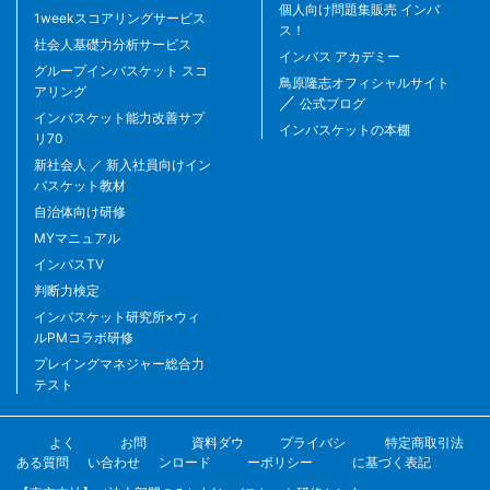
個人向け問題集販売 インバ
1weekスコアリングサービス
ス！
社会人基礎力分析サービス
インバス アカデミー
グループインバスケット スコ
鳥原隆志オフィシャルサイト
アリング
／
公式ブログ
インバスケット能力改善サプ
インバスケットの本棚
リ70
新社会人 ／ 新入社員向けイン
バスケット教材
自治体向け研修
MYマニュアル
インバスTV
判断力検定
インバスケット研究所×ウィ
ルPMコラボ研修
プレイングマネジャー総合力
テスト
よく
お問
資料ダウ
プライバシ
特定商取引法
ある質問
い合わせ
ンロード
ーポリシー
に基づく表記