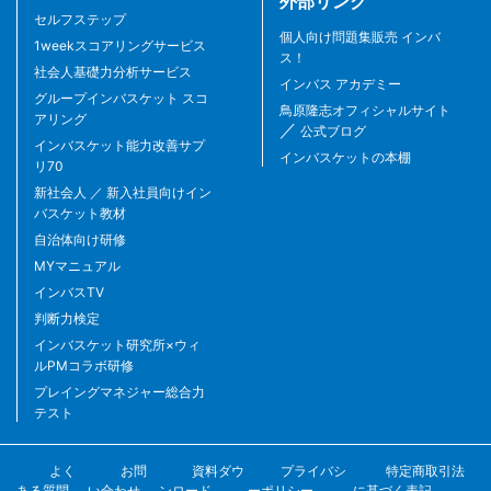
外部リンク
セルフステップ
個人向け問題集販売 インバ
1weekスコアリングサービス
ス！
社会人基礎力分析サービス
インバス アカデミー
グループインバスケット スコ
鳥原隆志オフィシャルサイト
アリング
／
公式ブログ
インバスケット能力改善サプ
インバスケットの本棚
リ70
新社会人 ／ 新入社員向けイン
バスケット教材
自治体向け研修
MYマニュアル
インバスTV
判断力検定
インバスケット研究所×ウィ
ルPMコラボ研修
プレイングマネジャー総合力
テスト
よく
お問
資料ダウ
プライバシ
特定商取引法
ある質問
い合わせ
ンロード
ーポリシー
に基づく表記