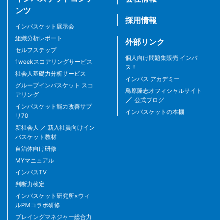
ンツ
採用情報
インバスケット展示会
組織分析レポート
外部リンク
セルフステップ
個人向け問題集販売 インバ
1weekスコアリングサービス
ス！
社会人基礎力分析サービス
インバス アカデミー
グループインバスケット スコ
鳥原隆志オフィシャルサイト
アリング
／
公式ブログ
インバスケット能力改善サプ
インバスケットの本棚
リ70
新社会人 ／ 新入社員向けイン
バスケット教材
自治体向け研修
MYマニュアル
インバスTV
判断力検定
インバスケット研究所×ウィ
ルPMコラボ研修
プレイングマネジャー総合力